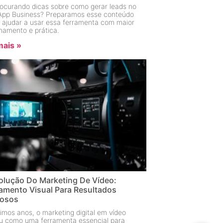
rocurando dicas sobre como gerar leads no
pp Business? Preparamos esse conteúdo
e ajudar a usar essa ferramenta com maior
onamento e prática.
mais »
olução Do Marketing De Vídeo:
amento Visual Para Resultados
rosos
imos anos, o marketing digital em vídeo
u como uma ferramenta essencial para