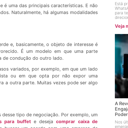
Está p
é uma das principais características. E não
WhatsA
rados. Naturalmente, há algumas modalidades
para t
direci
Veja 
de e, basicamente, o objeto de interesse é
favorecido. É um modelo em que uma parte
ma de condução do outro lado.
asos variados, por exemplo, em que um lado
sista ou em que opta por não expor uma
ra a outra parte. Muitas vezes pode ser algo
A Rev
Engaj
Pode
s desse tipo de negociação. Por exemplo, um
s para buffet
e deseja
comprar caixa de
Nos últ
emergi