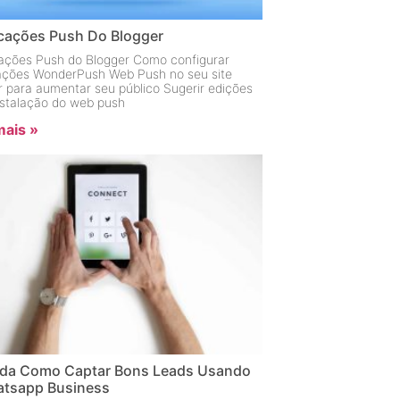
icações Push Do Blogger
cações Push do Blogger Como configurar
cações WonderPush Web Push no seu site
r para aumentar seu público Sugerir edições
instalação do web push
mais »
da Como Captar Bons Leads Usando
tsapp Business