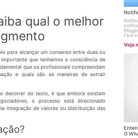
Notif
aiba qual o melhor
Notifi
notifi
Blogge
egmento
Fácil 
Veja 
io para alcançar um consenso entre duas ou
é importante que tenhamos a consciência de
undamental que os profissionais compreendam
ação e quais são as maneiras de extrair
no decorrer do texto, é que embora existam
gociadores, o processo está direcionado
a integração de valores ou distribuição das
ação?
Enten
O Wha