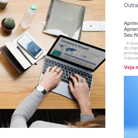
Outra
Aprim
Apren
Seu N
A busc
do cli
priori
cresce
Veja 