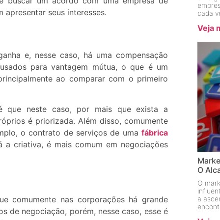
ode buscar um acordo com uma empresa de
empres
m apresentar seus interesses.
cada v
Veja 
-ganha e, nesse caso, há uma compensação
o usados para vantagem mútua, o que é um
 principalmente ao comparar com o primeiro
a é que neste caso, por mais que exista a
próprios é priorizada. Além disso, comumente
mplo, o contrato de serviços de uma
fábrica
Já a criativa, é mais comum em negociações
Marke
O Alc
O mark
influe
é que comumente nas corporações há grande
a asce
encont
os de negociação, porém, nesse caso, esse é