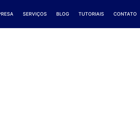
PRESA
SERVIÇOS
BLOG
TUTORIAIS
CONTATO
Saiba Qual O Melhor Par
Segmento