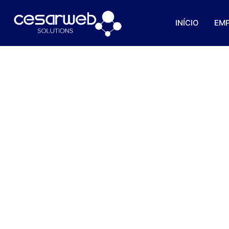
INÍCIO
EM
Entenda Sobre A Impo