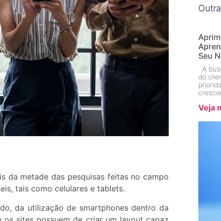
Outra
Aprim
Apren
Seu N
A busc
do cli
priori
cresce
Veja 
is da metade das pesquisas feitas no campo
s, tais como celulares e tablets.
ado, da utilização de smartphones dentro da
 os sites possuem de criar um layout capaz