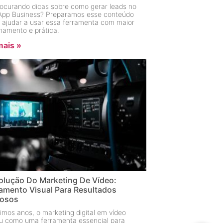
rocurando dicas sobre como gerar leads no
pp Business? Preparamos esse conteúdo
e ajudar a usar essa ferramenta com maior
onamento e prática.
mais »
olução Do Marketing De Vídeo:
amento Visual Para Resultados
rosos
imos anos, o marketing digital em vídeo
u como uma ferramenta essencial para