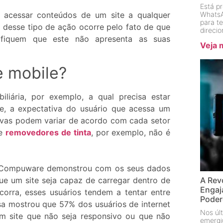
Está p
 acessar conteúdos de um site a qualquer
WhatsA
para t
 desse tipo de ação ocorre pelo fato de que
direci
ifiquem que este não apresenta as suas
Veja 
e mobile?
liária, por exemplo, a qual precisa estar
ue, a expectativa do usuário que acessa um
ivas podem variar de acordo com cada setor
de
removedores de tinta
, por exemplo, não é
ela Compuware demonstrou com os seus dados
A Rev
ue um site seja capaz de carregar dentro de
Engaj
rra, esses usuários tendem a tentar entre
Pode
isa mostrou que 57% dos usuários de internet
Nos últ
 site que não seja responsivo ou que não
emergi