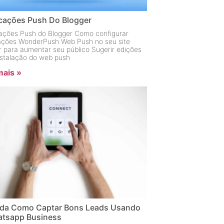
icações Push Do Blogger
cações Push do Blogger Como configurar
cações WonderPush Web Push no seu site
r para aumentar seu público Sugerir edições
instalação do web push
mais »
da Como Captar Bons Leads Usando
tsapp Business