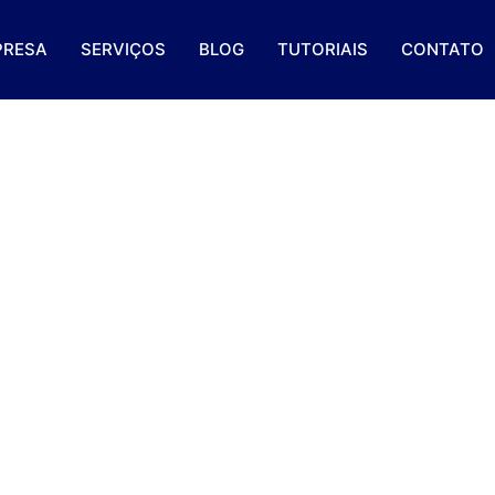
PRESA
SERVIÇOS
BLOG
TUTORIAIS
CONTATO
rtância De Um Site Mobi