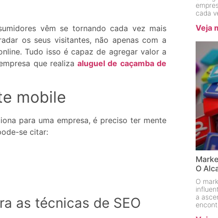
empres
cada v
Veja 
sumidores vêm se tornando cada vez mais
radar os seus visitantes, não apenas com a
line. Tudo isso é capaz de agregar valor a
 empresa que realiza
aluguel de caçamba de
te mobile
iona para uma empresa, é preciso ter mente
ode-se citar:
Marke
O Alc
O mark
influe
a asce
ara as técnicas de SEO
encont