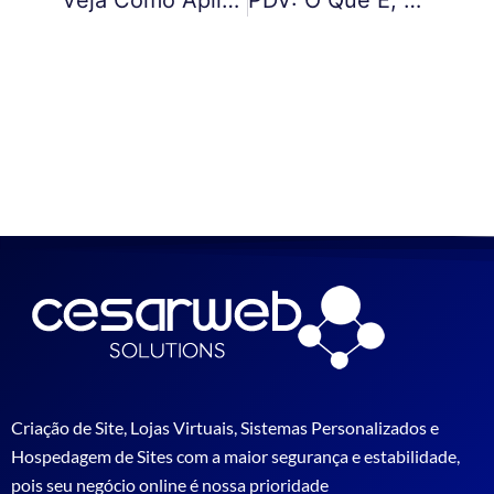
Veja Como Aplicar E-Mail Marketing Para Ajudar Nas Vendas
PDV: O Que É, Quais São As Suas Funções E Como Aplicar Nos Negócios
Criação de Site, Lojas Virtuais, Sistemas Personalizados e
Hospedagem de Sites com a maior segurança e estabilidade,
pois seu negócio online é nossa prioridade