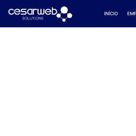
INÍCIO
EM
Aprimore O Relacio
Aprenda Gerar Mais 
N