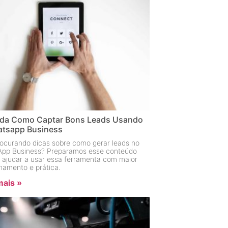
da Como Captar Bons Leads Usando
tsapp Business
rocurando dicas sobre como gerar leads no
pp Business? Preparamos esse conteúdo
e ajudar a usar essa ferramenta com maior
onamento e prática.
mais »