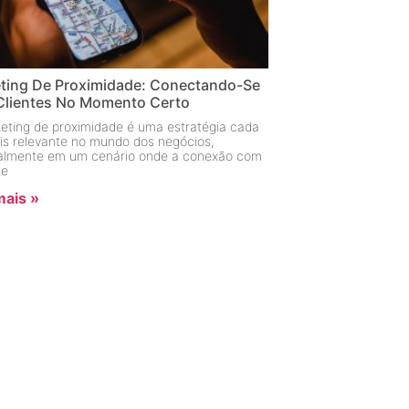
ting De Proximidade: Conectando-Se
lientes No Momento Certo
eting de proximidade é uma estratégia cada
is relevante no mundo dos negócios,
almente em um cenário onde a conexão com
te
mais »