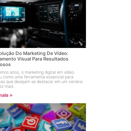
olução Do Marketing De Vídeo:
amento Visual Para Resultados
rosos
imos anos, o marketing digital em vídeo
u como uma ferramenta essencial para
as que desejam se destacar em um cenário
ez mais
mais »