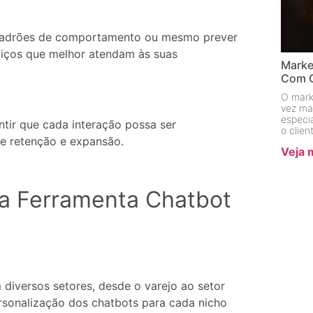
padrões de comportamento ou mesmo prever
rviços que melhor atendam às suas
Marke
Com C
O mark
vez ma
especi
tir que cada interação possa ser
o clien
de retenção e expansão.
Veja 
a Ferramenta Chatbot
 diversos setores, desde o varejo ao setor
personalização dos chatbots para cada nicho