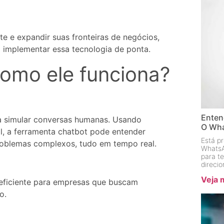
te e expandir suas fronteiras de negócios,
a implementar essa tecnologia de ponta.
omo ele funciona?
Enten
 simular conversas humanas. Usando
O Wha
al, a ferramenta chatbot pode entender
Está p
problemas complexos, tudo em tempo real.
WhatsA
para t
direci
Veja 
eficiente para empresas que buscam
o.