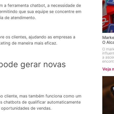
m a ferramenta chatbot, a necessidade de
permitindo que sua equipe se concentre em
ia de atendimento.
re os clientes, ajudando as empresas a
Marke
O Alc
keting de maneira mais eficaz.
O mark
influe
a asce
encont
pode gerar novas
Veja 
ao cliente, mas também funciona como um
s chatbots de qualificar automaticamente
is oportunidades de vendas.