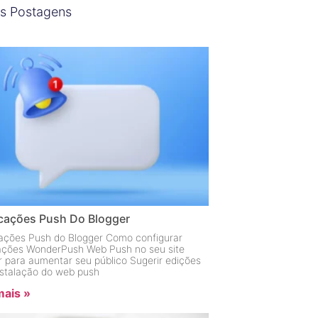
s Postagens
icações Push Do Blogger
cações Push do Blogger Como configurar
cações WonderPush Web Push no seu site
r para aumentar seu público Sugerir edições
instalação do web push
mais »