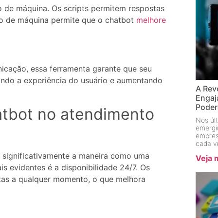
 de máquina. Os scripts permitem respostas
do de máquina permite que o chatbot
melhore
icação, essa ferramenta garante que seu
rando a experiência do usuário e aumentando
A Rev
Engaj
Pode
atbot no atendimento
Nos últ
emergi
empres
cada v
 significativamente a maneira como uma
Veja 
s evidentes é a disponibilidade 24/7. Os
atas a qualquer momento, o que melhora