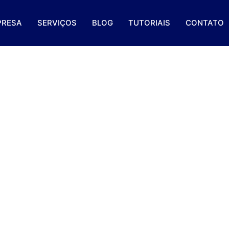
PRESA
SERVIÇOS
BLOG
TUTORIAIS
CONTATO
namento Com Clientes E
Oportunidades Para O S
egócio