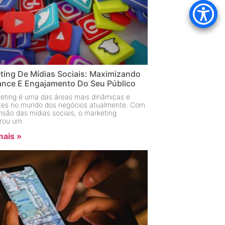
ting De Mídias Sociais: Maximizando
ance E Engajamento Do Seu Público
eting é uma das áreas mais dinâmicas e
ntes no mundo dos negócios atualmente. Com
nsão das mídias sociais, o marketing
rou um
mais »