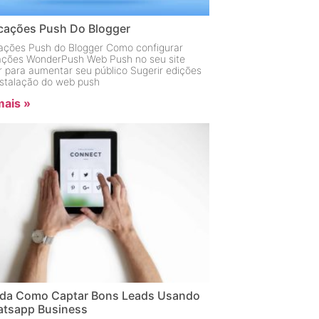
icações Push Do Blogger
cações Push do Blogger Como configurar
cações WonderPush Web Push no seu site
r para aumentar seu público Sugerir edições
instalação do web push
mais »
da Como Captar Bons Leads Usando
tsapp Business