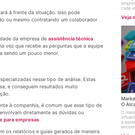
empres
cada v
rá à frente da situação. Isso pode
Veja 
ação ou mesmo contratando um colaborador
sidade da empresa de
assistência técnica
uma vez que recebe as perguntas que a equipe
aba sendo um pouco menor.
pecializadas nesse tipo de análise. Estas
sa, e conseguem resultados muito
ção.
Marke
O Alc
ente à companhia, é comum que esse tipo de
 envolvam diretamente as dúvidas ou
O mark
influe
de para empresas
.
a asce
encont
m os relatórios e guias gerados de maneira