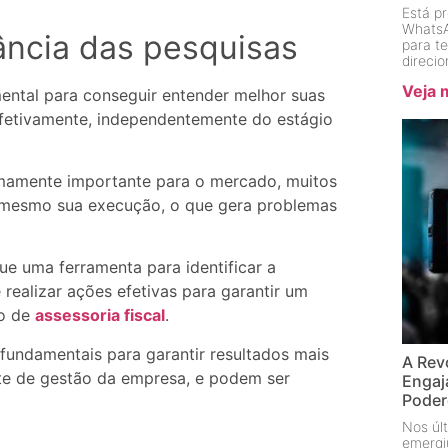
Está p
WhatsA
ância das pesquisas
para t
direci
Veja 
ntal para conseguir entender melhor suas
fetivamente, independentemente do estágio
mamente importante para o mercado, muitos
e mesmo sua execução, o que gera problemas
e uma ferramenta para identificar a
realizar ações efetivas para garantir um
to de
assessoria fiscal
.
fundamentais para garantir resultados mais
A Rev
e de gestão da empresa, e podem ser
Engaj
Pode
Nos últ
emergi