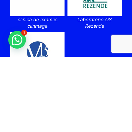
clinica de exames
Laboratório OS
clinmage
Rezende
1
laboratorio vital brazil
cabo frio