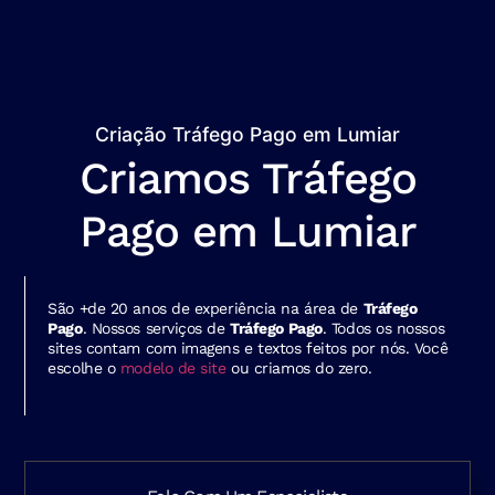
Criação Tráfego Pago em Lumiar
Criamos Tráfego
Pago em Lumiar
São +de 20 anos de experiência na área de
Tráfego
Pago
. Nossos serviços de
Tráfego Pago
. Todos os nossos
sites contam com imagens e textos feitos por nós. Você
escolhe o
modelo de site
ou criamos do zero.