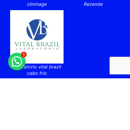
clinmage
Rezende
1
laboratorio vital brazil
cabo frio