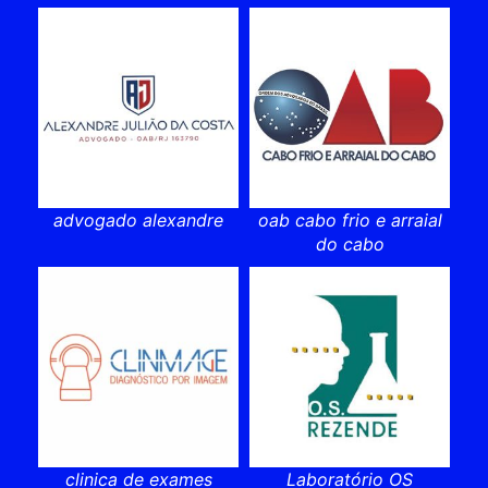
advogado alexandre
oab cabo frio e arraial
do cabo
clinica de exames
Laboratório OS