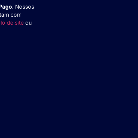
 Pago
. Nossos
ntam com
o de site
ou