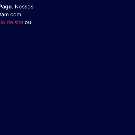
 Pago
. Nossos
ntam com
o de site
ou