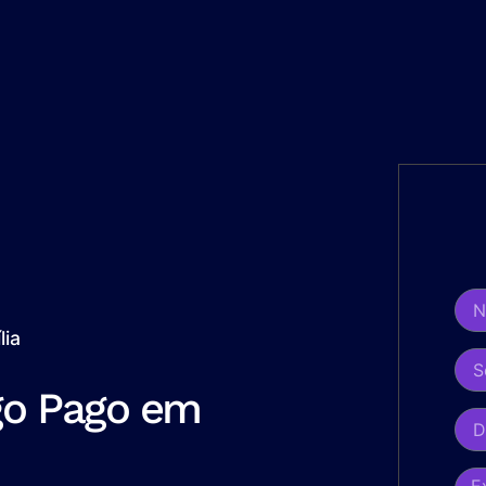
lia
go Pago em