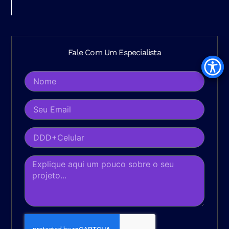
Fale Com Um Especialista