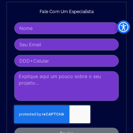
Fale Com Um Especialista