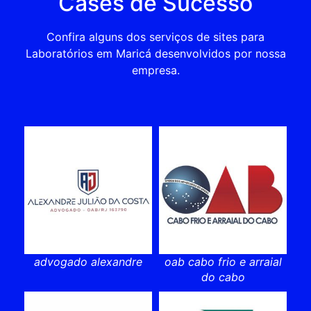
Cases de Sucesso
Confira alguns dos serviços de sites para
Laboratórios em Maricá desenvolvidos por nossa
empresa.
advogado alexandre
oab cabo frio e arraial
do cabo