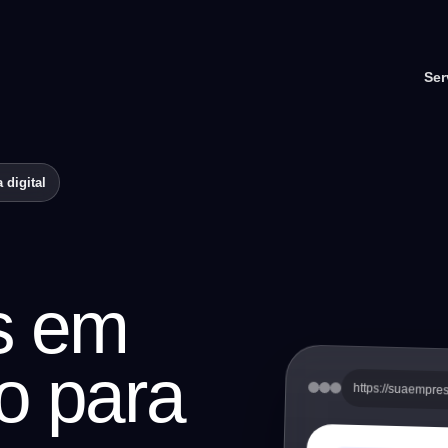
Ser
 digital
s em
o para
https://suaempre