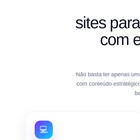
sites par
com e
Não basta ter apenas uma
com conteúdo estratégico
b
💻