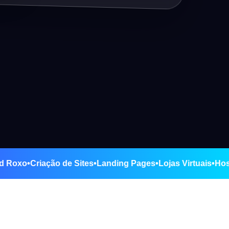
 Belford Roxo
•
Criação de Sites
•
Landing Pages
•
Lojas Virtua