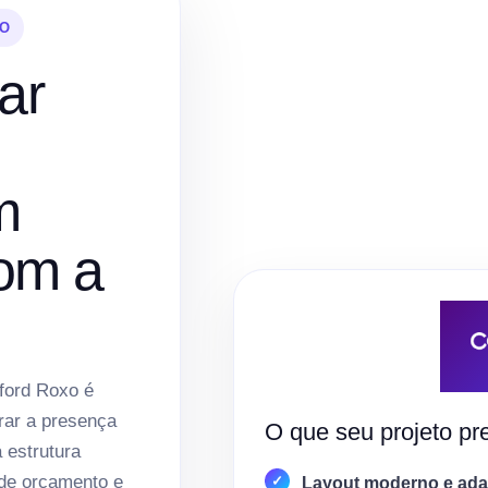
XO
ar
m
om a
lford Roxo é
rar a presença
O que seu projeto pre
a estrutura
 de orçamento e
Layout moderno e adap