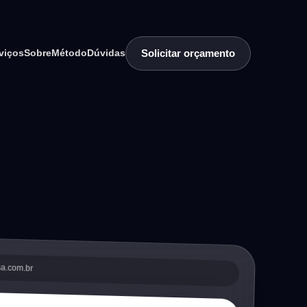
Solicitar orçamento
viços
Sobre
Método
Dúvidas
sa.com.br