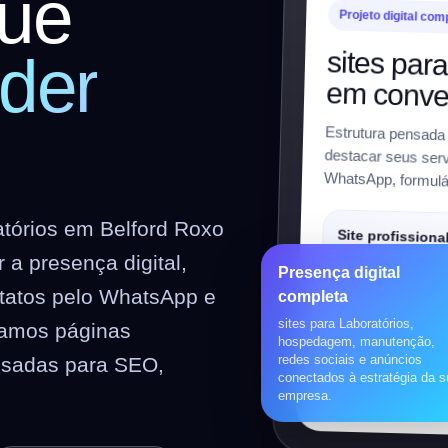
ue
Projeto digital com
sites par
der
em conve
Estrutura pensada
destacar seus serv
WhatsApp, formulár
atórios em Belford Roxo
Site profissiona
a presença digital,
Institucional, respon
Presença digital
preparado para SEO
ntatos pelo WhatsApp e
completa
sites para Laboratórios,
riamos páginas
Loja virtual
hospedagem, manutenção,
redes sociais e anúncios
nsadas para SEO,
WooCommerce, prod
conectados à estratégia da 
pagamentos, frete e 
empresa.