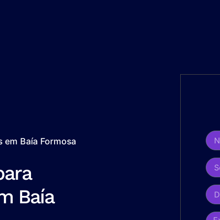
os em Baía Formosa
para
m Baía