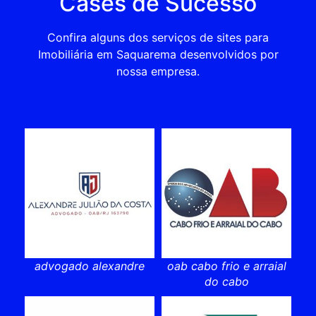
Cases de Sucesso
Confira alguns dos serviços de sites para
Imobiliária em Saquarema desenvolvidos por
nossa empresa.
advogado alexandre
oab cabo frio e arraial
do cabo