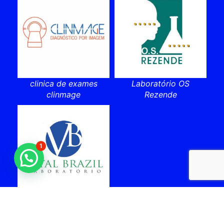
clinica de exames
Laboratório OS
clinmage
Rezende
1
laboratorio vital brazil
cabo frio