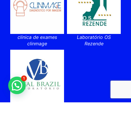
clinica de exames
Laboratório OS
clinmage
Rezende
1
laboratorio vital brazil
cabo frio