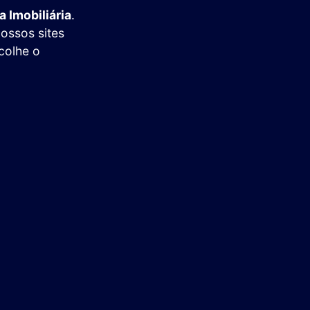
a Imobiliária
.
nossos sites
colhe o