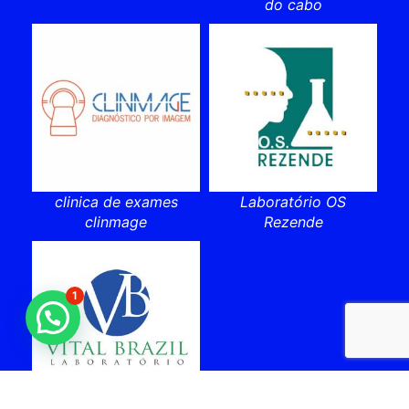
do cabo
clinica de exames
Laboratório OS
clinmage
Rezende
1