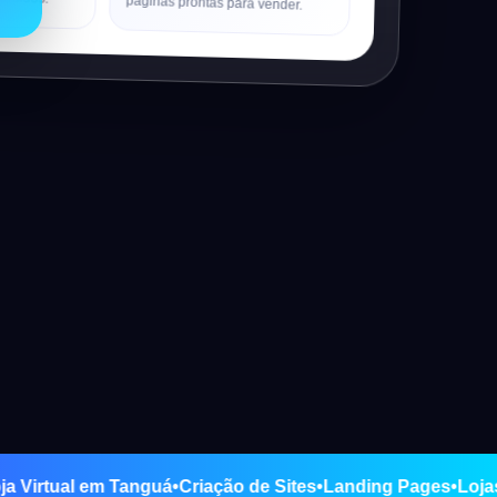
páginas prontas para vender.
ng e Loja Virtual em Tanguá
•
Criação de Sites
•
Landing Page