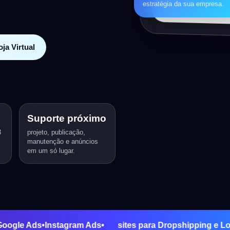
estratégia da sua empresa.
ja Virtual
Suporte próximo
3
projeto, publicação,
manutenção e anúncios
em um só lugar.
nção
•
Google Ads
•
Instagram Ads
•
sites para Dropshippi