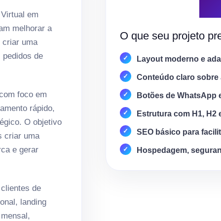
 Virtual em
jam melhorar a
O que seu projeto pre
e criar uma
, pedidos de
Layout moderno e adap
Conteúdo claro sobre 
 com foco em
Botões de WhatsApp 
amento rápido,
Estrutura com H1, H2 
égico. O objetivo
SEO básico para facili
s criar uma
rca e gerar
Hospedagem, seguran
lientes de
onal, landing
 mensal,