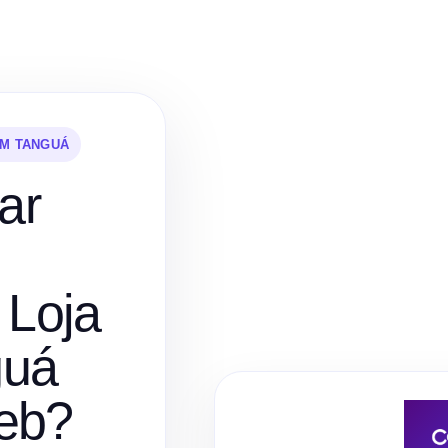
EM TANGUÁ
ar
 Loja
guá
eb?