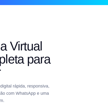
a Virtual
leta para
r
gital rápida, responsiva,
gração com WhatsApp e uma
m.