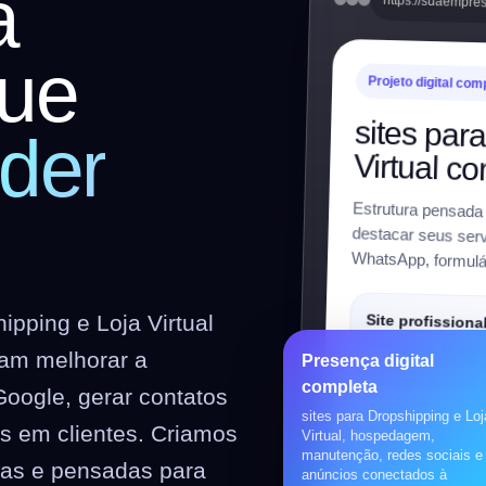
a
https://suaempre
ue
Projeto digital com
sites par
der
Virtual c
Estrutura pensada
destacar seus serviç
WhatsApp, formulár
pping e Loja Virtual
Site profissiona
Institucional, respon
am melhorar a
Presença digital
preparado para SEO
completa
Google, gerar contatos
sites para Dropshipping e Loj
es em clientes. Criamos
Loja virtual
Virtual, hospedagem,
manutenção, redes sociais e
WooCommerce, prod
vas e pensadas para
anúncios conectados à
pagamentos, frete e 