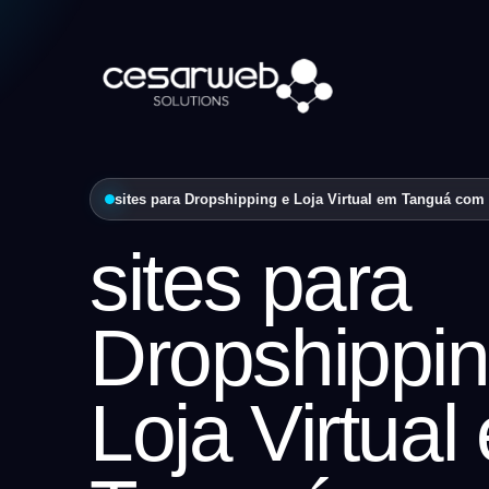
sites para Dropshipping e Loja Virtual em Tanguá com e
sites para
Dropshippin
Loja Virtual