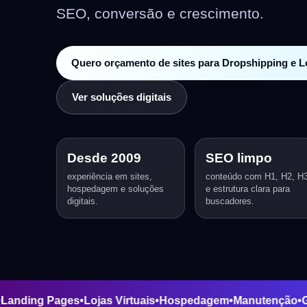
SEO, conversão e crescimento.
Quero orçamento de sites para Dropshipping e Lo
Ver soluções digitais
Desde 2009
SEO limpo
experiência em sites,
conteúdo com H1, H2, H
hospedagem e soluções
e estrutura clara para
digitais.
buscadores.
 Sites
•
Landing Pages
•
Lojas Virtuais
•
Hospedagem
•
Manute