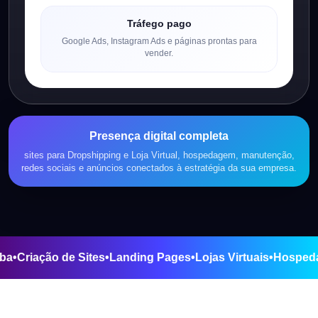
Tráfego pago
Google Ads, Instagram Ads e páginas prontas para
vender.
Presença digital completa
sites para Dropshipping e Loja Virtual, hospedagem, manutenção,
redes sociais e anúncios conectados à estratégia da sua empresa.
a de Parnaíba
•
Criação de Sites
•
Landing Pages
•
Lojas Virtua