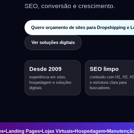
SEO, conversão e crescimento.
Quero orçamento de sites para Dropshipping e Lo
Ver soluções digitais
Desde 2009
SEO limpo
experiência em sites,
conteúdo com H1, H2, H
hospedagem e soluções
e estrutura clara para
digitais.
buscadores.
 de Sites
•
Landing Pages
•
Lojas Virtuais
•
Hospedagem
•
Manu