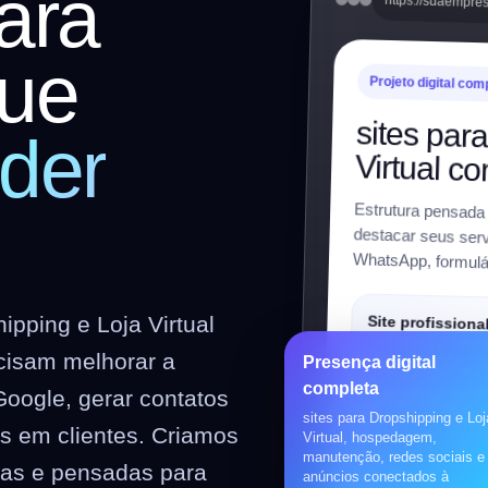
ara
https://suaempre
ue
Projeto digital com
sites par
der
Virtual c
Estrutura pensada
destacar seus servi
WhatsApp, formulár
pping e Loja Virtual
Site profissiona
Institucional, respon
cisam melhorar a
Presença digital
preparado para SEO
completa
Google, gerar contatos
sites para Dropshipping e Loj
es em clientes. Criamos
Loja virtual
Virtual, hospedagem,
manutenção, redes sociais e
WooCommerce, prod
vas e pensadas para
anúncios conectados à
pagamentos, frete e 