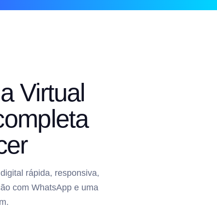
a Virtual
 completa
cer
gital rápida, responsiva,
gração com WhatsApp e uma
m.