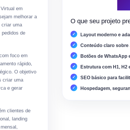
 Virtual em
esejam melhorar a
O que seu projeto pre
e criar uma
, pedidos de
Layout moderno e adap
Conteúdo claro sobre 
 com foco em
Botões de WhatsApp 
amento rápido,
Estrutura com H1, H2 
égico. O objetivo
SEO básico para facili
s criar uma
rca e gerar
Hospedagem, seguran
m clientes de
onal, landing
 mensal,