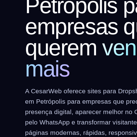
Petrópolis p
empresas q
querem
ven
mais
A CesarWeb oferece sites para Dropshi
em Petrópolis para empresas que pre
presença digital, aparecer melhor no 
pelo WhatsApp e transformar visitant
páginas modernas, rápidas, responsi