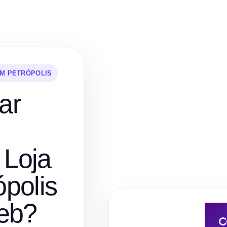
EM PETRÓPOLIS
ar
 Loja
ópolis
eb?