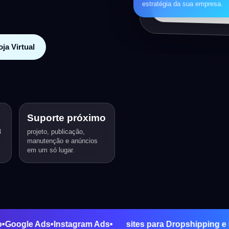
estratégia da sua empresa.
ja Virtual
Suporte próximo
3
projeto, publicação,
manutenção e anúncios
em um só lugar.
tenção
•
Google Ads
•
Instagram Ads
•
sites para Dropship