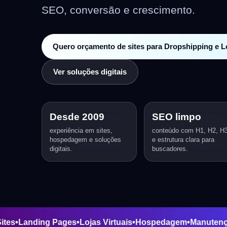
SEO, conversão e crescimento.
Quero orçamento de sites para Dropshipping e Lo
Ver soluções digitais
Desde 2009
SEO limpo
experiência em sites,
conteúdo com H1, H2, H
hospedagem e soluções
e estrutura clara para
digitais.
buscadores.
ão de Sites
•
Landing Pages
•
Lojas Virtuais
•
Hospedagem
•
Ma