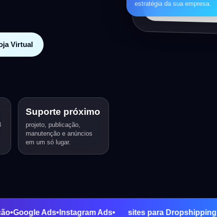
estratégia da sua empresa.
ja Virtual
Suporte próximo
3
projeto, publicação,
manutenção e anúncios
em um só lugar.
nutenção
•
Google Ads
•
Instagram Ads
•
sites para Drops