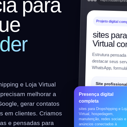
ia para
https://suaempre
ue
Projeto digital com
sites par
der
Virtual c
Estrutura pensada
destacar seus serv
WhatsApp, formulár
pping e Loja Virtual
Site profissiona
Institucional, respon
precisam melhorar a
Presença digital
preparado para SEO
completa
Google, gerar contatos
sites para Dropshipping e Loj
es em clientes. Criamos
Loja virtual
Virtual, hospedagem,
manutenção, redes sociais e
WooCommerce, prod
vas e pensadas para
anúncios conectados à
pagamentos, frete e 