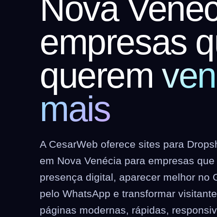
Nova Venéc
empresas q
querem
ven
mais
A CesarWeb oferece sites para Dropshi
em Nova Venécia para empresas que 
presença digital, aparecer melhor no 
pelo WhatsApp e transformar visitant
páginas modernas, rápidas, responsi