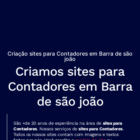
Criação sites para Contadores em Barra de são
joão
Criamos sites para
Contadores em Barra
de são joão
São +de 20 anos de experiência na área de
sites para
Contadores
. Nossos serviços de
sites para Contadores
.
Todos os nossos sites contam com imagens e textos