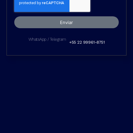
Enviar
WhatsApp / Telegram
+55 22 99961-8751