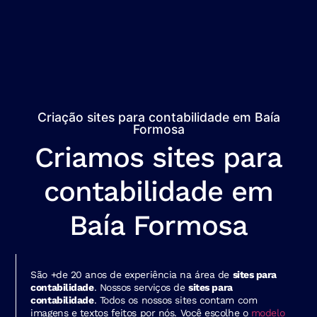
Criação sites para contabilidade em Baía
Formosa
Criamos sites para
contabilidade em
Baía Formosa
São +de 20 anos de experiência na área de
sites para
contabilidade
. Nossos serviços de
sites para
contabilidade
. Todos os nossos sites contam com
imagens e textos feitos por nós. Você escolhe o
modelo