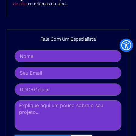
de site
ou criamos do zero.
Fale Com Um Especialista