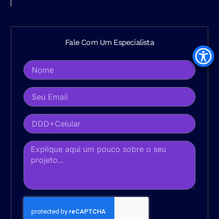
Fale Com Um Especialista