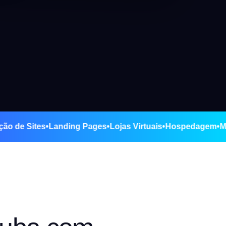
a
•
Criação de Sites
•
Landing Pages
•
Lojas Virtuais
•
Hospeda