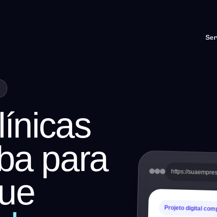
Ser
l
línicas
ba para
https://suaempre
ue
Projeto digital com