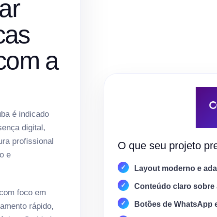
ar
cas
 com a
uba é indicado
nça digital,
ura profissional
O que seu projeto pre
o e
Layout moderno e adap
Conteúdo claro sobre 
 com foco em
Botões de WhatsApp 
amento rápido,