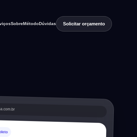
Solicitar orçamento
viços
Sobre
Método
Dúvidas
sa.com.br
pleto