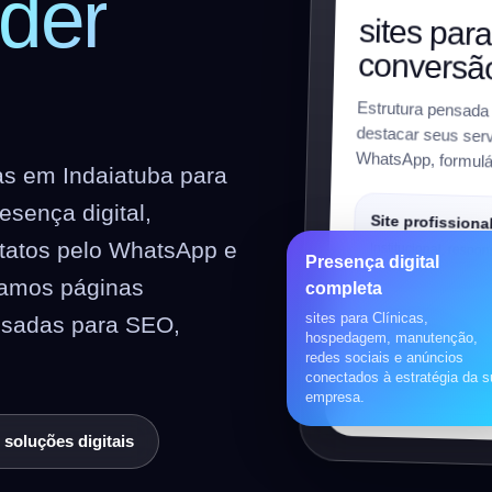
der
sites par
conversã
Estrutura pensada
destacar seus servi
WhatsApp, formulár
as em Indaiatuba para
sença digital,
Site profissiona
ntatos pelo WhatsApp e
Institucional, respon
Presença digital
preparado para SEO
riamos páginas
completa
sites para Clínicas,
nsadas para SEO,
Loja virtual
hospedagem, manutenção,
redes sociais e anúncios
WooCommerce, prod
conectados à estratégia da 
pagamentos, frete e 
empresa.
 soluções digitais