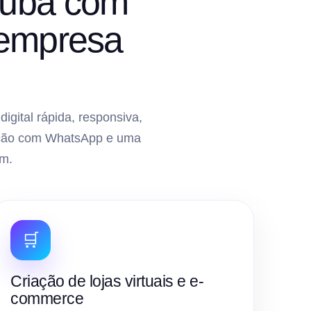
atuba com
 empresa
gital rápida, responsiva,
gração com WhatsApp e uma
m.
🛒
Criação de lojas virtuais e e-
commerce