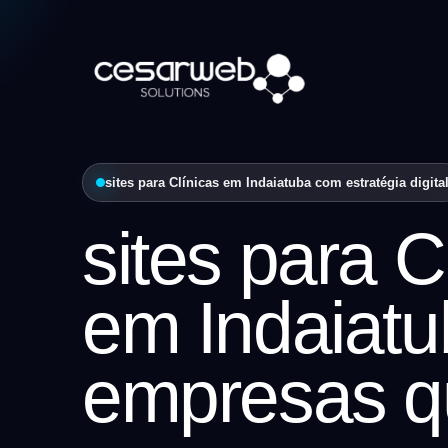
sites para Clínicas em Indaiatuba com estratégia digita
sites para C
em Indaiatu
empresas q