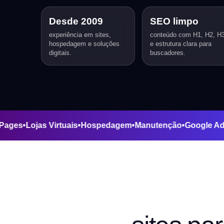
Desde 2009
SEO limpo
experiência em sites,
conteúdo com H1, H2, H
hospedagem e soluções
e estrutura clara para
digitais.
buscadores.
nding Pages
•
Lojas Virtuais
•
Hospedagem
•
Manutenção
•
Goo