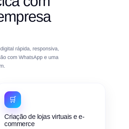
cica com
 empresa
gital rápida, responsiva,
gração com WhatsApp e uma
m.
🛒
Criação de lojas virtuais e e-
commerce