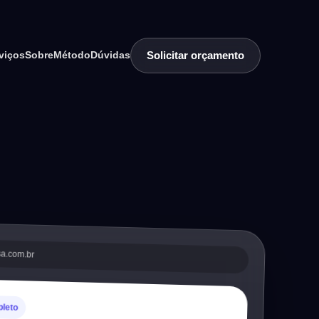
Solicitar orçamento
viços
Sobre
Método
Dúvidas
sa.com.br
pleto