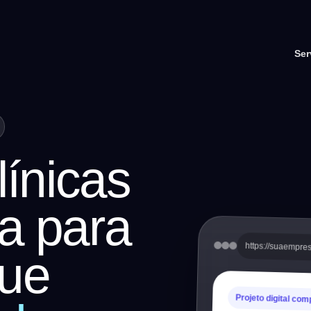
Ser
línicas
a para
https://suaempre
ue
Projeto digital com