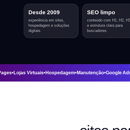
Desde 2009
SEO limpo
experiência em sites,
conteúdo com H1, H2, H
hospedagem e soluções
e estrutura clara para
digitais.
buscadores.
ding Pages
•
Lojas Virtuais
•
Hospedagem
•
Manutenção
•
Goog