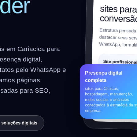
der
sites par
conversã
Estrutura pensada
destacar seus servi
WhatsApp, formulár
as em Cariacica para
sença digital,
Site profissiona
ntatos pelo WhatsApp e
Institucional, respon
Presença digital
preparado para SEO
riamos páginas
completa
sites para Clínicas,
nsadas para SEO,
Loja virtual
hospedagem, manutenção,
redes sociais e anúncios
WooCommerce, prod
conectados à estratégia da 
pagamentos, frete e 
empresa.
 soluções digitais