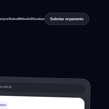
Solicitar orçamento
viços
Sobre
Método
Dúvidas
sa.com.br
pleto