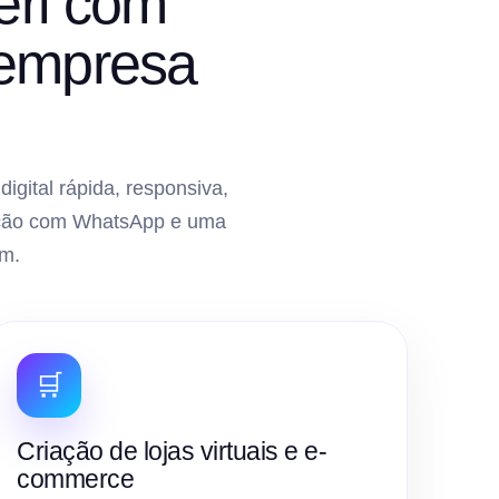
eri com
 empresa
gital rápida, responsiva,
gração com WhatsApp e uma
m.
🛒
Criação de lojas virtuais e e-
commerce