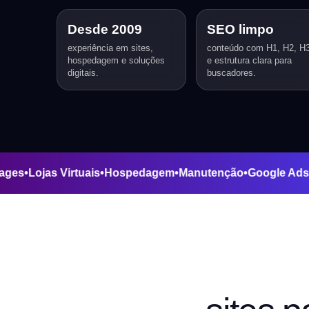
Desde 2009
SEO limpo
experiência em sites,
conteúdo com H1, H2, H
hospedagem e soluções
e estrutura clara para
digitais.
buscadores.
ing Pages
•
Lojas Virtuais
•
Hospedagem
•
Manutenção
•
Googl