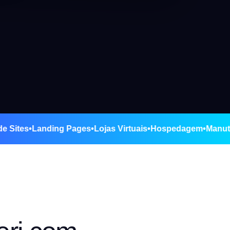
ção de Sites
•
Landing Pages
•
Lojas Virtuais
•
Hospedagem
•
M