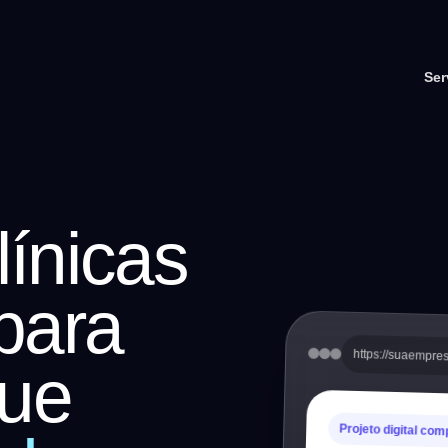
Ser
línicas
para
https://suaempre
ue
Projeto digital com