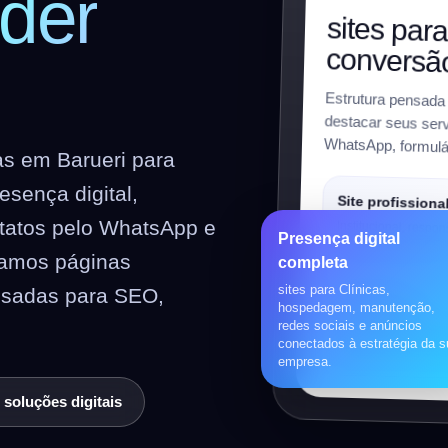
der
sites par
conversã
Estrutura pensada
destacar seus serviç
WhatsApp, formulár
as em Barueri para
sença digital,
Site profissiona
ntatos pelo WhatsApp e
Institucional, respon
Presença digital
preparado para SEO
riamos páginas
completa
sites para Clínicas,
nsadas para SEO,
Loja virtual
hospedagem, manutenção,
redes sociais e anúncios
WooCommerce, prod
conectados à estratégia da 
pagamentos, frete e 
empresa.
 soluções digitais