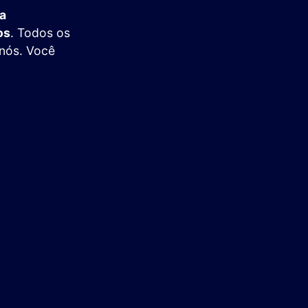
ra
os
. Todos os
 nós. Você