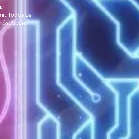
ra
os
. Todos os
 nós. Você