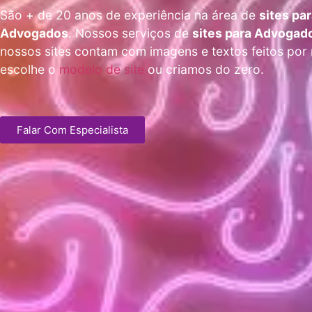
São + de 20 anos de experiência na área de
sites pa
Advogados
. Nossos serviços de
sites para Advogad
nossos sites contam com imagens e textos feitos por
escolhe o
modelo de site
ou criamos do zero.
Falar Com Especialista