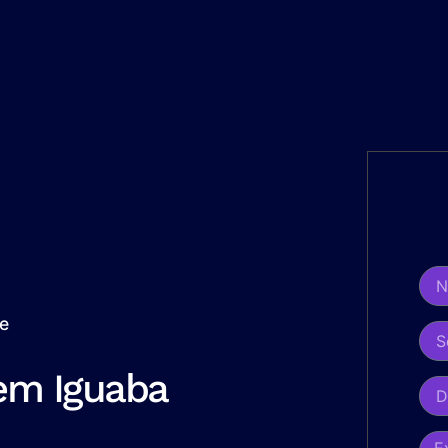
de
 em Iguaba