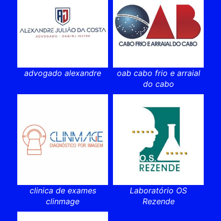
advogado alexandre
oab cabo frio e arraial
do cabo
clinica de exames
Laboratório OS
clinmage
Rezende