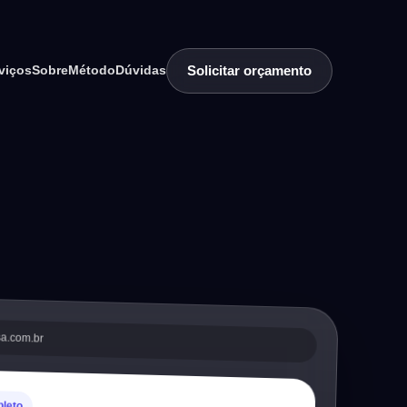
Solicitar orçamento
viços
Sobre
Método
Dúvidas
sa.com.br
pleto