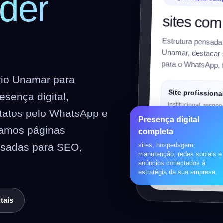
der
sites com
Estrutura pensada
Unamar, destacar se
para o WhatsApp, f
rio Unamar para
Site profissiona
sença digital,
Institucional, respon
ntatos pelo WhatsApp e
preparado para SEO
Presença digital
riamos páginas
completa
Loja virtual
nsadas para SEO,
sites, hospedagem,
manutenção, redes sociais e
WooCommerce, prod
anúncios conectados à
pagamentos, frete e 
estratégia da sua empresa.
tais