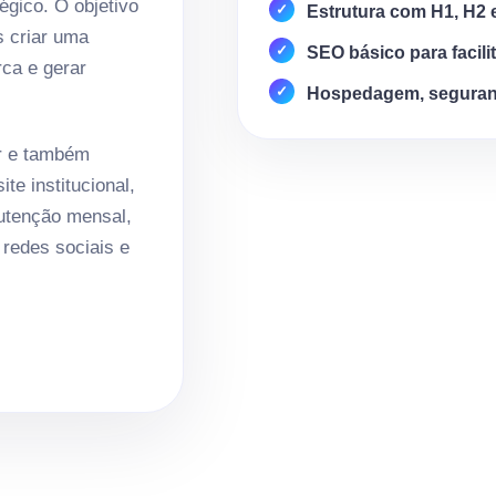
égico. O objetivo
Estrutura com H1, H2 
s criar uma
SEO básico para facili
rca e gerar
Hospedagem, seguran
r e também
te institucional,
nutenção mensal,
redes sociais e