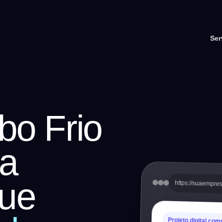
Ser
bo Frio
a
ue
https://suaempre
Projeto digital com