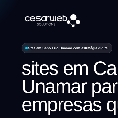
sites em Cabo Frio Unamar com estratégia digital
sites em Ca
Unamar par
empresas q