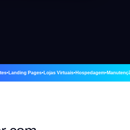
 de Sites
•
Landing Pages
•
Lojas Virtuais
•
Hospedagem
•
Man