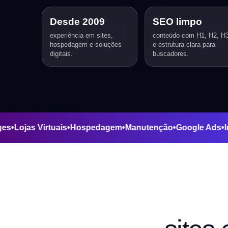
Desde 2009
SEO limpo
experiência em sites,
conteúdo com H1, H2, H
hospedagem e soluções
e estrutura clara para
digitais.
buscadores.
ng Pages
•
Lojas Virtuais
•
Hospedagem
•
Manutenção
•
Google