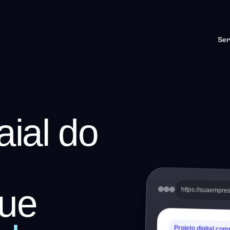
Ser
aial do
ue
https://suaempre
Projeto digital com