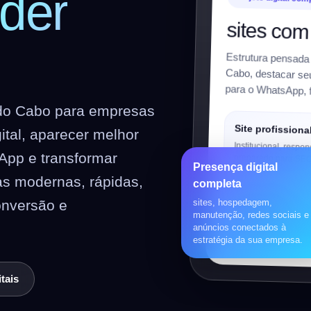
der
sites com
Estrutura pensada
Cabo, destacar seus
para o WhatsApp, f
 do Cabo para empresas
Site profissiona
ital, aparecer melhor
Institucional, respon
App e transformar
preparado para SEO
Presença digital
as modernas, rápidas,
completa
Loja virtual
onversão e
sites, hospedagem,
manutenção, redes sociais e
WooCommerce, prod
anúncios conectados à
pagamentos, frete e 
estratégia da sua empresa.
tais