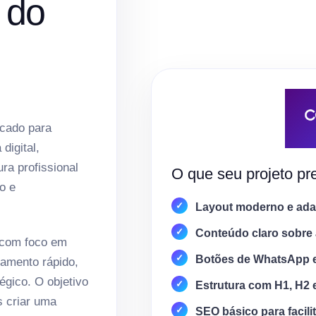
l do
icado para
digital,
ura profissional
O que seu projeto pre
o e
Layout moderno e adap
Conteúdo claro sobre 
 com foco em
Botões de WhatsApp 
amento rápido,
égico. O objetivo
Estrutura com H1, H2 
s criar uma
SEO básico para facili