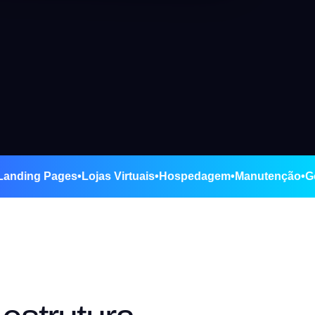
ites
•
Landing Pages
•
Lojas Virtuais
•
Hospedagem
•
Manuten