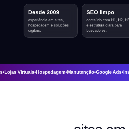
Desde 2009
SEO limpo
experiência em sites,
conteúdo com H1, H2, H
hospedagem e soluções
e estrutura clara para
digitais.
buscadores.
 Pages
•
Lojas Virtuais
•
Hospedagem
•
Manutenção
•
Google A