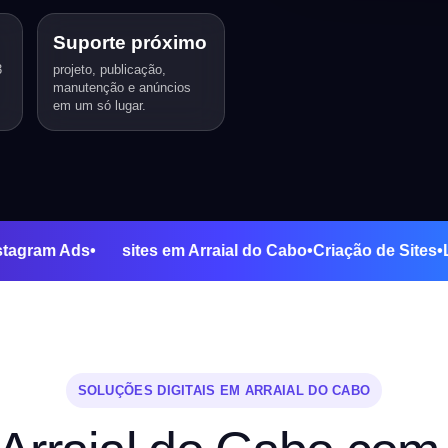
Suporte próximo
3
projeto, publicação,
manutenção e anúncios
em um só lugar.
ds
•
Instagram Ads
•
sites em Arraial do Cabo
•
Criação de S
SOLUÇÕES DIGITAIS EM ARRAIAL DO CABO