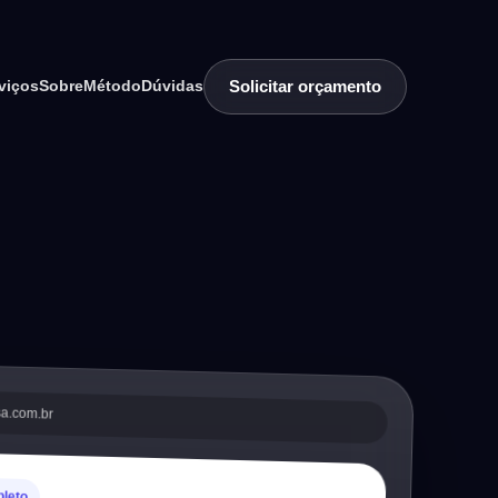
Solicitar orçamento
viços
Sobre
Método
Dúvidas
sa.com.br
pleto