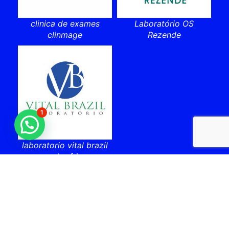
clinica de exames
Laboratório OS
clinmage
Rezende
1
laboratorio vital brazil
cabo frio