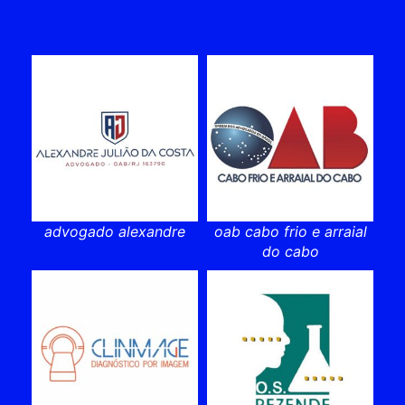
advogado alexandre
oab cabo frio e arraial
do cabo