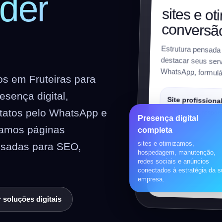
der
sites e o
conversã
Estrutura pensada
destacar seus servi
WhatsApp, formulár
s em Fruteiras para
sença digital,
Site profissiona
ntatos pelo WhatsApp e
Institucional, respon
Presença digital
preparado para SEO
riamos páginas
completa
sites e otimizamos,
nsadas para SEO,
Loja virtual
hospedagem, manutenção,
redes sociais e anúncios
WooCommerce, prod
conectados à estratégia da 
pagamentos, frete e 
empresa.
 soluções digitais