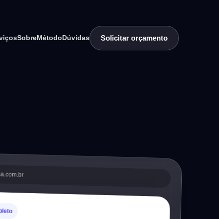
Solicitar orçamento
viços
Sobre
Método
Dúvidas
sa.com.br
pleto