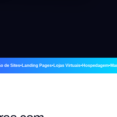
Criação de Sites
•
Landing Pages
•
Lojas Virtuais
•
Hospedag