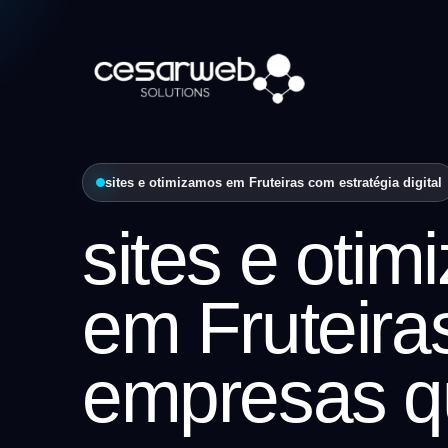
sites e otimizamos em Fruteiras com estratégia digital
sites e oti
em Fruteira
empresas q