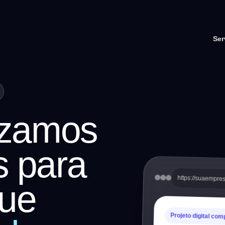
Ser
mizamos
s para
https://suaempre
ue
Projeto digital com