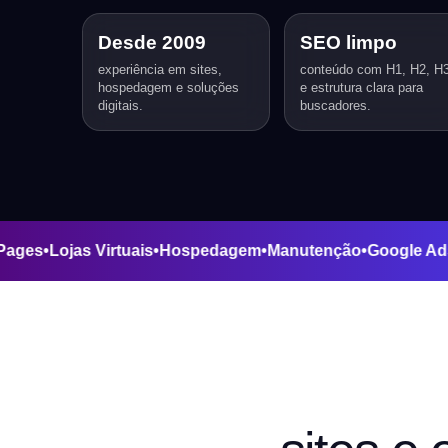
Desde 2009
SEO limpo
experiência em sites,
conteúdo com H1, H2, H
hospedagem e soluções
e estrutura clara para
digitais.
buscadores.
ding Pages
•
Lojas Virtuais
•
Hospedagem
•
Manutenção
•
Goog