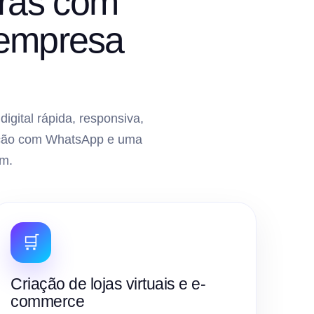
iras com
 empresa
gital rápida, responsiva,
gração com WhatsApp e uma
m.
🛒
Criação de lojas virtuais e e-
commerce