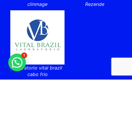
clinmage
Rezende
1
laboratorio vital brazil
cabo frio