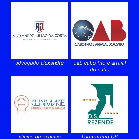
advogado alexandre
oab cabo frio e arraial
do cabo
clinica de exames
Laboratório OS