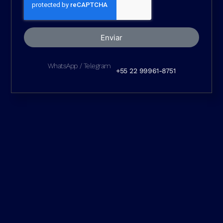
Enviar
WhatsApp / Telegram
+55 22 99961-8751