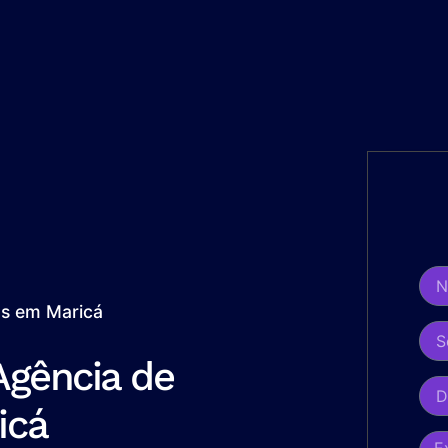
os em Maricá
Agência de
icá