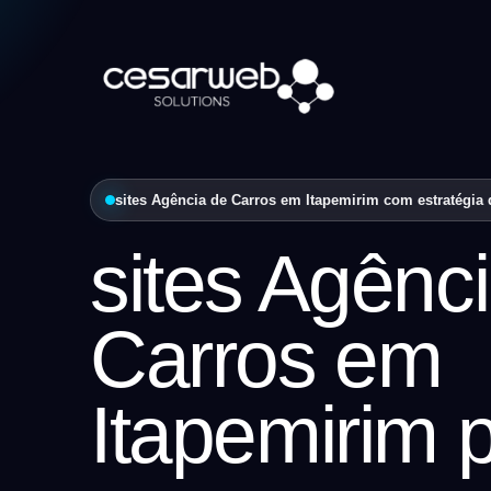
sites Agência de Carros em Itapemirim com estratégia d
sites Agênc
Carros em
Itapemirim 