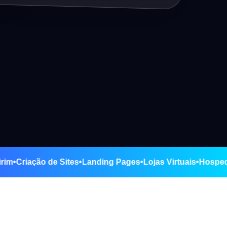
Itapemirim
•
Criação de Sites
•
Landing Pages
•
Lojas Virtuais
•