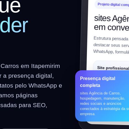
ue
Projeto digital com
sites Agê
der
em conve
Estrutura pensada
destacar seus servi
WhatsApp, formulár
 Carros em Itapemirim
Site profissiona
a presença digital,
Institucional, respon
Presença digital
preparado para SEO
ntatos pelo WhatsApp e
completa
sites Agência de Carros,
riamos páginas
Loja virtual
hospedagem, manutenção,
redes sociais e anúncios
nsadas para SEO,
WooCommerce, prod
conectados à estratégia da 
pagamentos, frete e 
empresa.