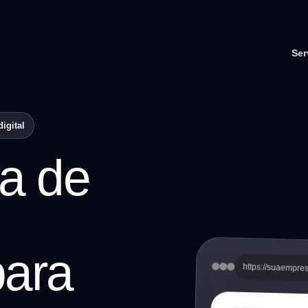
Ser
igital
ia de
para
https://suaempre