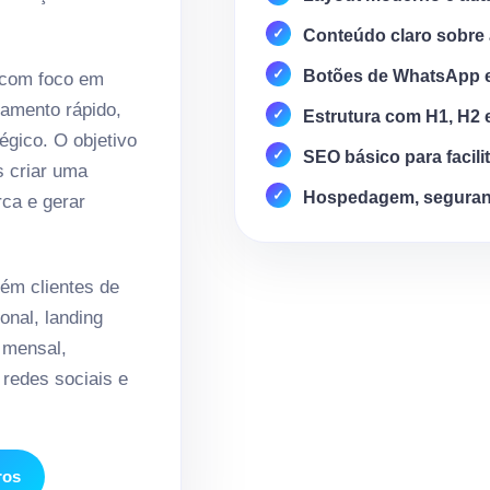
Conteúdo claro sobre 
Botões de WhatsApp 
 com foco em
amento rápido,
Estrutura com H1, H2 
égico. O objetivo
SEO básico para facili
s criar uma
Hospedagem, seguran
rca e gerar
ém clientes de
onal, landing
 mensal,
redes sociais e
ros