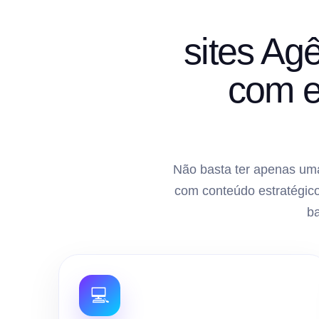
sites Ag
com e
Não basta ter apenas uma
com conteúdo estratégico
b
💻