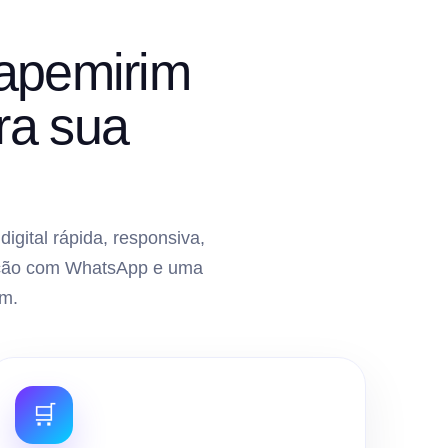
tapemirim
ra sua
gital rápida, responsiva,
gração com WhatsApp e uma
m.
🛒