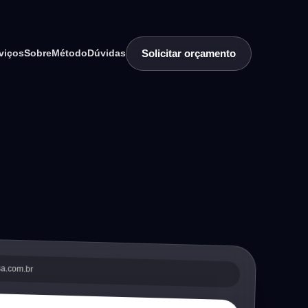
Solicitar orçamento
viços
Sobre
Método
Dúvidas
sa.com.br