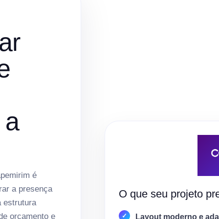
ar
e
 a
apemirim é
rar a presença
O que seu projeto pre
a estrutura
 de orçamento e
Layout moderno e adap