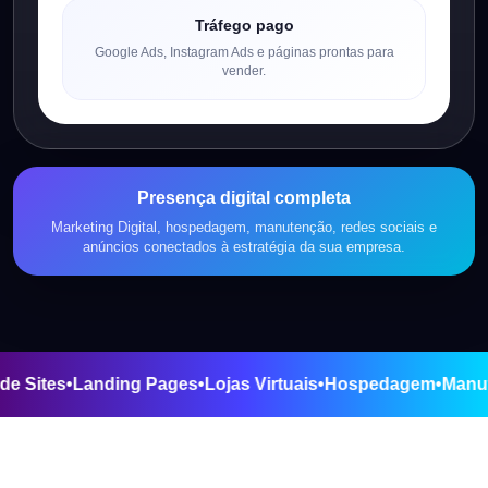
Tráfego pago
Google Ads, Instagram Ads e páginas prontas para
vender.
Presença digital completa
Marketing Digital, hospedagem, manutenção, redes sociais e
anúncios conectados à estratégia da sua empresa.
e
•
Criação de Sites
•
Landing Pages
•
Lojas Virtuais
•
Hospeda