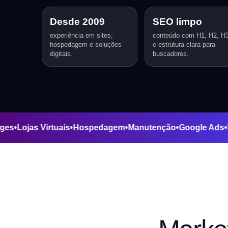
Desde 2009
SEO limpo
experiência em sites,
conteúdo com H1, H2, H
hospedagem e soluções
e estrutura clara para
digitais.
buscadores.
ng Pages
•
Lojas Virtuais
•
Hospedagem
•
Manutenção
•
Google