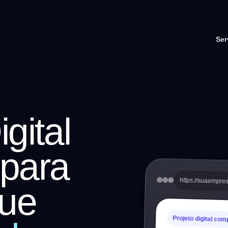
Ser
gital
 para
https://suaempre
ue
Projeto digital com