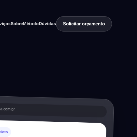
Solicitar orçamento
viços
Sobre
Método
Dúvidas
sa.com.br
pleto