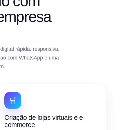
elo com
 empresa
gital rápida, responsiva,
gração com WhatsApp e uma
m.
🛒
Criação de lojas virtuais e e-
commerce