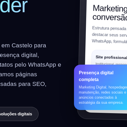
der
Marketing
conversã
Estrutura pensada
destacar seus serviç
WhatsApp, formulár
l em Castelo para
sença digital,
Site profissiona
ntatos pelo WhatsApp e
Institucional, respon
preparado para SEO
Presença digital
riamos páginas
completa
nsadas para SEO,
Loja virtual
Marketing Digital, hospedag
manutenção, redes sociais e
WooCommerce, prod
anúncios conectados à
pagamentos, frete e 
estratégia da sua empresa.
soluções digitais