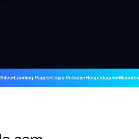
ão de Sites
•
Landing Pages
•
Lojas Virtuais
•
Hospedagem
•
Ma