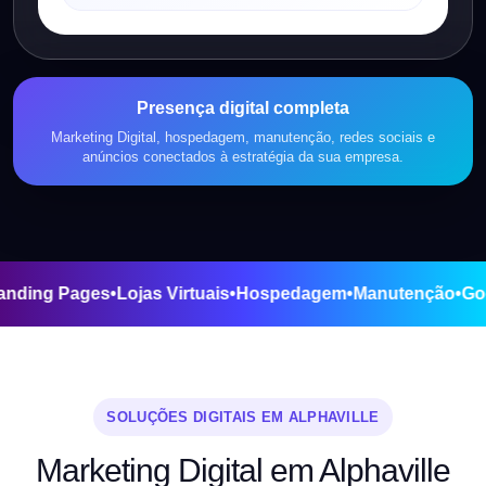
Presença digital completa
Marketing Digital, hospedagem, manutenção, redes sociais e
anúncios conectados à estratégia da sua empresa.
 Sites
•
Landing Pages
•
Lojas Virtuais
•
Hospedagem
•
Manute
SOLUÇÕES DIGITAIS EM ALPHAVILLE
Marketing Digital em Alphaville