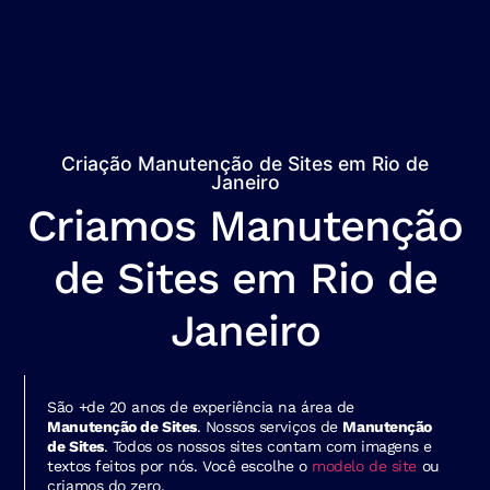
Criação Manutenção de Sites em Rio de
Janeiro
Criamos Manutenção
de Sites em Rio de
Janeiro
São +de 20 anos de experiência na área de
Manutenção de Sites
. Nossos serviços de
Manutenção
de Sites
. Todos os nossos sites contam com imagens e
textos feitos por nós. Você escolhe o
modelo de site
ou
criamos do zero.