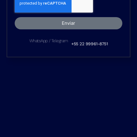
Enviar
WhatsApp / Telegram
+55 22 99961-8751