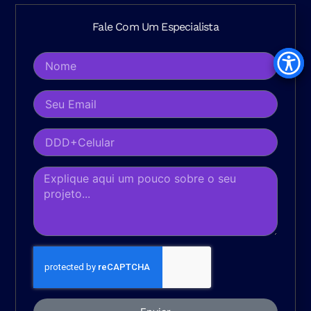
Fale Com Um Especialista