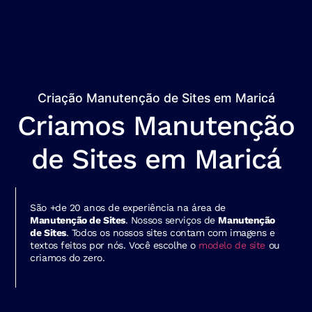
Criação Manutenção de Sites em Maricá
Criamos Manutenção
de Sites em Maricá
São +de 20 anos de experiência na área de
Manutenção de Sites
. Nossos serviços de
Manutenção
de Sites
. Todos os nossos sites contam com imagens e
textos feitos por nós. Você escolhe o
modelo de site
ou
criamos do zero.