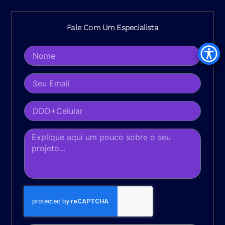
Fale Com Um Especialista