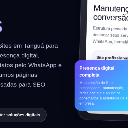
m
Manutenç
conversã
s
Estrutura pensada
destacar seus serviç
WhatsApp, formulár
ites em Tanguá para
sença digital,
Site profissiona
ntatos pelo WhatsApp e
Institucional, respon
Presença digital
preparado para SEO
riamos páginas
completa
Manutenção de Sites,
nsadas para SEO,
Loja virtual
hospedagem, manutenção,
redes sociais e anúncios
WooCommerce, prod
conectados à estratégia da 
pagamentos, frete e 
empresa.
Ver soluções digitais