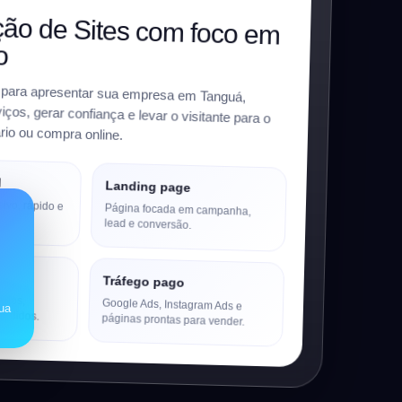
ão de Sites com foco em
o
 para apresentar sua empresa em Tanguá,
os, gerar confiança e levar o visitante para o
io ou compra online.
l
Landing page
sivo, rápido e
Página focada em campanha,
.
lead e conversão.
Tráfego pago
utos,
Google Ads, Instagram Ads e
sua
pedidos.
páginas prontas para vender.