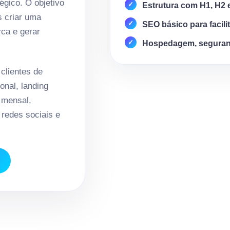
égico. O objetivo
Estrutura com H1, H2 
s criar uma
SEO básico para facili
rca e gerar
Hospedagem, seguran
lientes de
onal, landing
 mensal,
redes sociais e