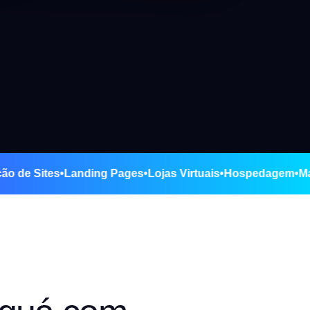
á
•
Criação de Sites
•
Landing Pages
•
Lojas Virtuais
•
Hospeda