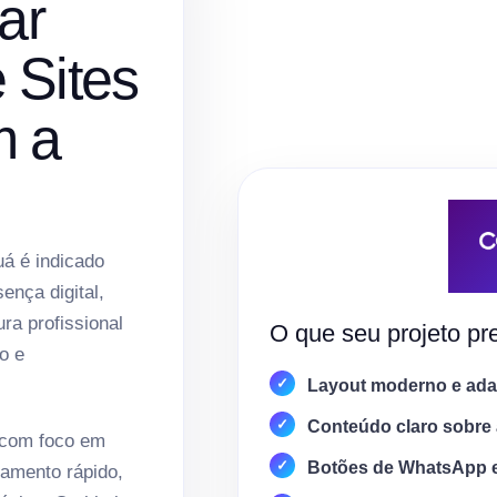
ar
 Sites
m a
á é indicado
nça digital,
ura profissional
O que seu projeto pre
o e
Layout moderno e adap
Conteúdo claro sobre 
 com foco em
Botões de WhatsApp 
amento rápido,