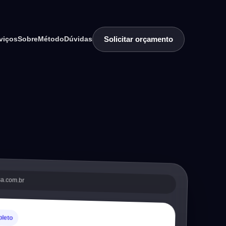
Solicitar orçamento
viços
Sobre
Método
Dúvidas
sa.com.br
pleto