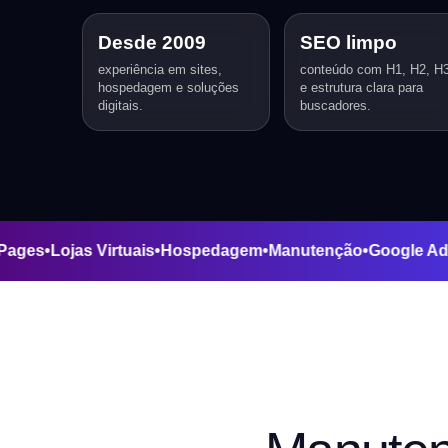
Desde 2009
SEO limpo
experiência em sites,
conteúdo com H1, H2, H
hospedagem e soluções
e estrutura clara para
digitais.
buscadores.
nding Pages
•
Lojas Virtuais
•
Hospedagem
•
Manutenção
•
Goo