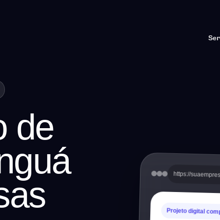
Ser
o de
anguá
https://suaempre
sas
Projeto digital com