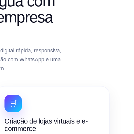
nguá com
 empresa
gital rápida, responsiva,
gração com WhatsApp e uma
m.
🛒
Criação de lojas virtuais e e-
commerce